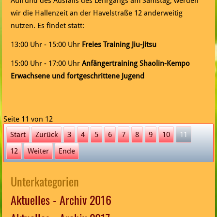
Aufrund des Ausfalls des Lehrgangs am Samstag, werden
wir die Hallenzeit an der Havelstraße 12 anderweitig
nutzen. Es findet statt:
13:00 Uhr - 15:00 Uhr
Freies Training Jiu-Jitsu
15:00 Uhr - 17:00 Uhr
Anfängertraining Shaolin-Kempo
Erwachsene und fortgeschrittene Jugend
Seite 11 von 12
Start
Zurück
3
4
5
6
7
8
9
10
11
12
Weiter
Ende
Unterkategorien
Aktuelles - Archiv 2016